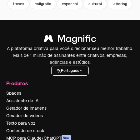
frases
caligrafia
espanhol
cultural
lettering
l
A plataforma criativa para você direcionar seu melhor trabalho.
Mais de 1 milhão de assinantes entre criativos, empresas,
agências e estúdios.
Português
Produtos
Spaces
Assistente de IA
Gerador de imagens
Gerador de vídeos
Texto para voz
Conteúdo de stock
MCP para Claude/ChatGPT
New