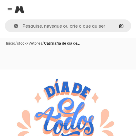
Magnific
Close menu
Pesqui
Início
/
stock
/
Vetores
/
Caligrafia de dia de…