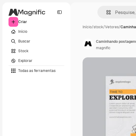
Criar
Início
/
stock
/
Vetores
/
Caminha
Início
Buscar
Caminhando postagens
magnific
Stock
Explorar
Todas as ferramentas