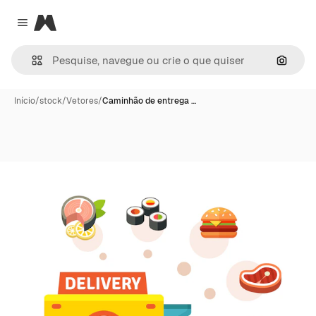
Magnific
Close menu
Pesqui
Início
/
stock
/
Vetores
/
Caminhão de entrega …