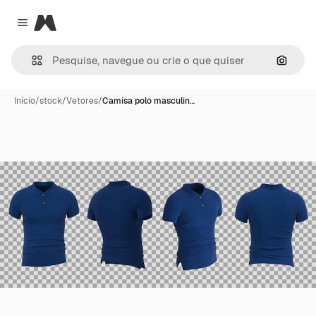
Magnific
Close menu
Pesqui
Início
/
stock
/
Vetores
/
Camisa polo masculin…