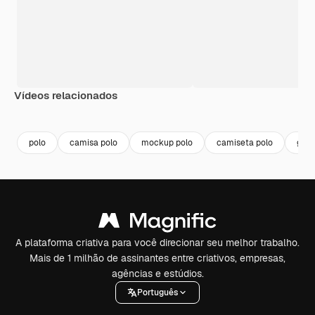
Vídeos relacionados
Premium
Premium
Premium
Premium
Gerado por 
polo
camisa polo
mockup polo
camiseta polo
gola
A plataforma criativa para você direcionar seu melhor trabalho.
Mais de 1 milhão de assinantes entre criativos, empresas,
agências e estúdios.
Português