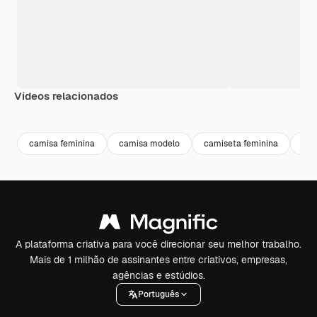
Vídeos relacionados
Premium
Premium
Premium
Premium
camisa feminina
camisa modelo
camiseta feminina
cam
A plataforma criativa para você direcionar seu melhor trabalho.
Mais de 1 milhão de assinantes entre criativos, empresas,
agências e estúdios.
Português