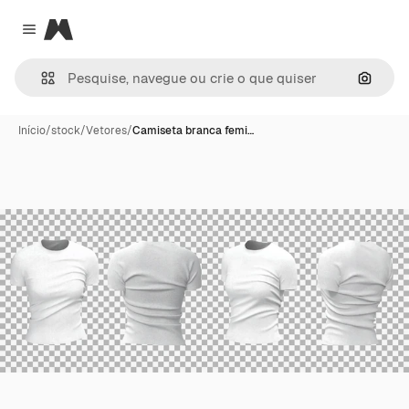
Magnific
Close menu
Pesqui
Início
/
stock
/
Vetores
/
Camiseta branca femi…