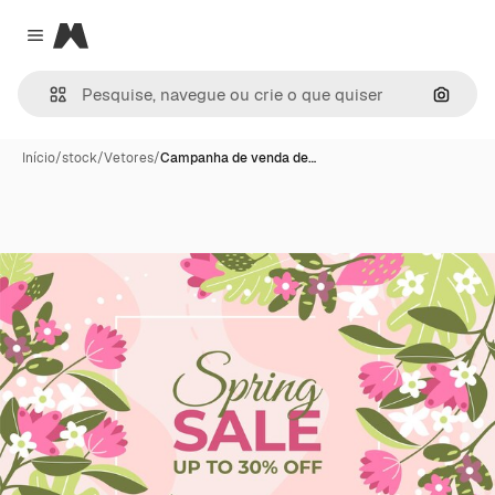
Magnific
Close menu
Pesqui
Início
/
stock
/
Vetores
/
Campanha de venda de…