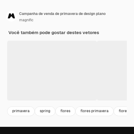
Campanha de venda de primavera de design plano
magnific
Você também pode gostar destes vetores
primavera
spring
flores
flores primavera
flores na