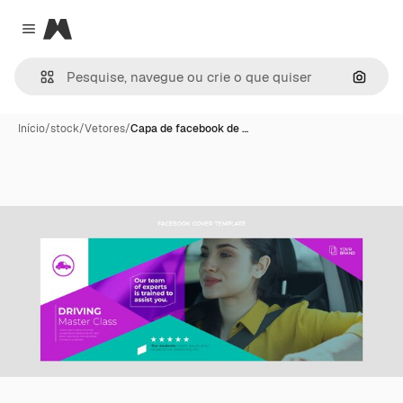
Magnific
Close menu
Pesqui
Início
/
stock
/
Vetores
/
Capa de facebook de …