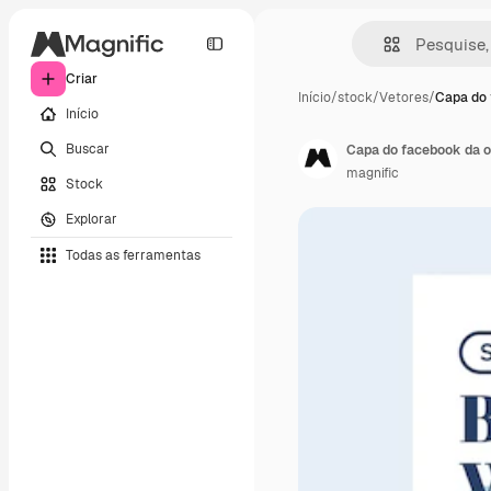
Criar
Início
/
stock
/
Vetores
/
Capa do 
Início
Buscar
Capa do facebook da of
magnific
Stock
Explorar
Todas as ferramentas