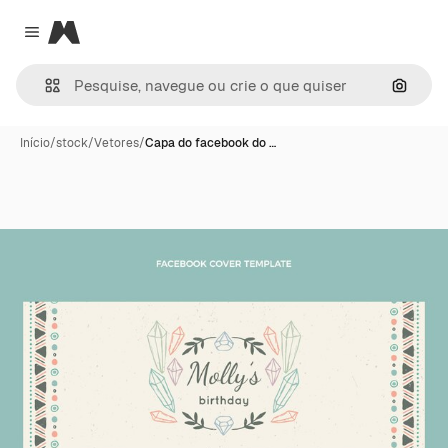
Magnific
Close menu
Pesqui
Início
/
stock
/
Vetores
/
Capa do facebook do …