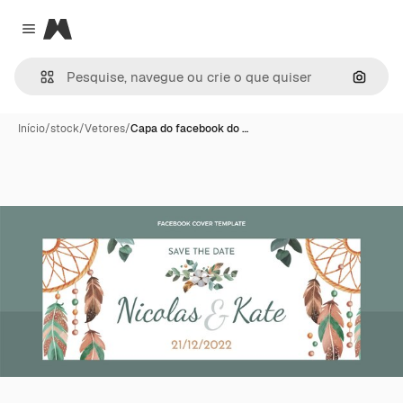
Magnific
Close menu
Pesqui
Início
/
stock
/
Vetores
/
Capa do facebook do …