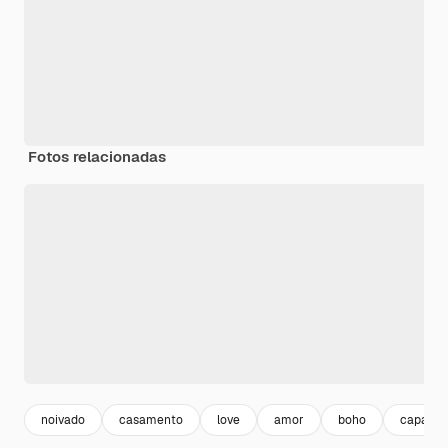
Fotos relacionadas
noivado
casamento
love
amor
boho
capa do