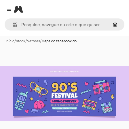
Magnific
Close menu
Pesqui
Início
/
stock
/
Vetores
/
Capa do facebook do …