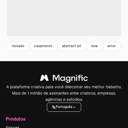
noivado
casamento
abstract art
love
amor
a
A plataforma criativa para você direcionar seu melhor trabalho.
Mais de 1 milhão de assinantes entre criativos, empresas,
agências e estúdios.
Português
Produtos
Spaces