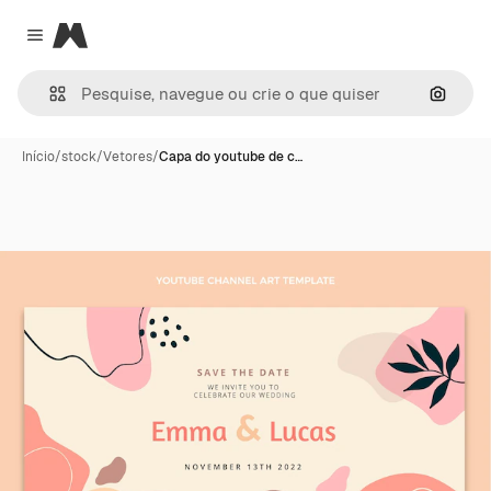
Magnific
Close menu
Pesqui
Início
/
stock
/
Vetores
/
Capa do youtube de c…