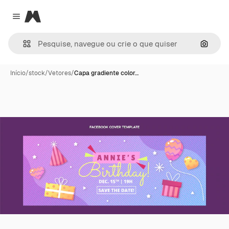
Magnific
Close menu
Pesqui
Início
/
stock
/
Vetores
/
Capa gradiente color…