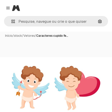
Magnific
Close menu
Pesqui
Início
/
stock
/
Vetores
/
Caracteres cupido fe…