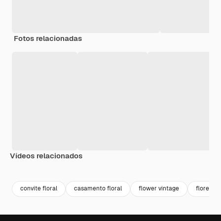
Fotos relacionadas
Vídeos relacionados
Premium
Premium
Premium
Premium
convite floral
casamento floral
flower vintage
floresce