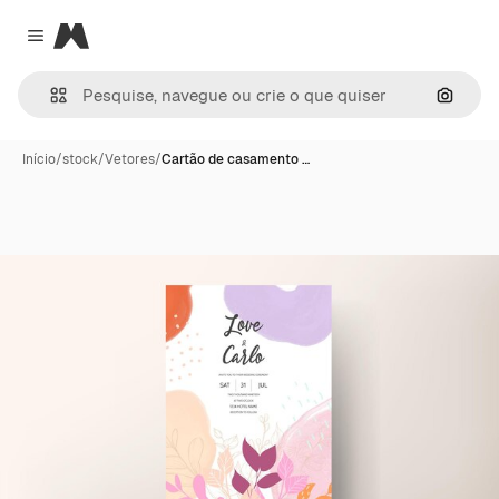
Magnific
Close menu
Pesqui
Início
/
stock
/
Vetores
/
Cartão de casamento …