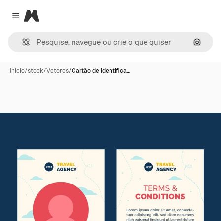
Magnific
Close menu
Pesqui
Início
/
stock
/
Vetores
/
Cartão de identifica…