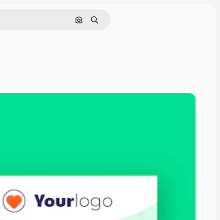
Pesquisar por imagem
Buscar