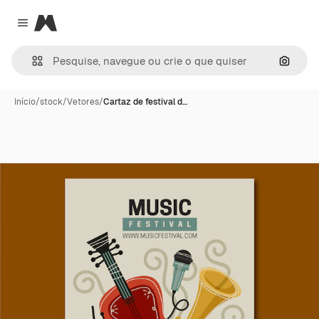
Magnific
Close menu
Pesqui
Início
/
stock
/
Vetores
/
Cartaz de festival d…