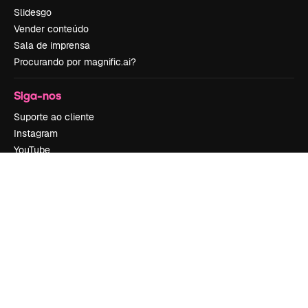
Slidesgo
Vender conteúdo
Sala de imprensa
Procurando por magnific.ai?
Siga-nos
Suporte ao cliente
Instagram
YouTube
LinkedIn
TikTok
Discord
X
Reddit
Copyright © 2010-
2026
Freepik Company S.L.U.
Todos os direitos
reservados
.