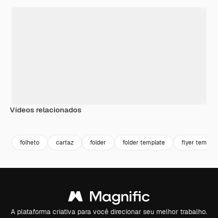
Vídeos relacionados
Premium
Premium
Gerado por IA
Premium
Premium
Gerado por 
folheto
cartaz
folder
folder template
flyer templat
A plataforma criativa para você direcionar seu melhor trabalho.