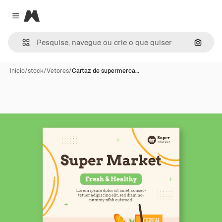
Magnific
Close menu
Pesqui
Início
/
stock
/
Vetores
/
Cartaz de supermerca…