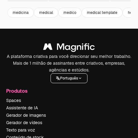
medicina
medical
medico
medical template
healt
A plataforma criativa para você direcionar seu melhor trabalho.
Mais de 1 milhão de assinantes entre criativos, empresas,
agências e estúdios.
Português
Produtos
Spaces
Assistente de IA
Gerador de imagens
Gerador de vídeos
Texto para voz
Conteúdo de stock