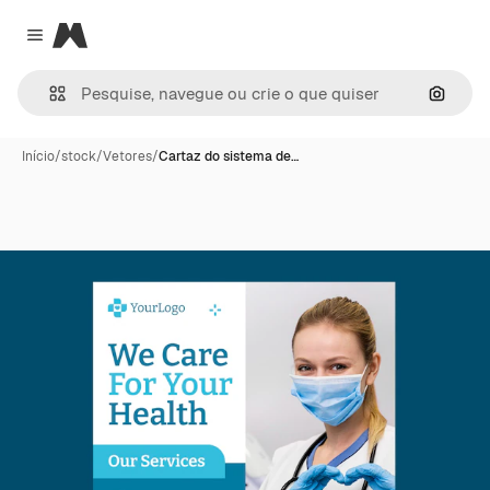
Magnific
Close menu
Pesqui
Início
/
stock
/
Vetores
/
Cartaz do sistema de…