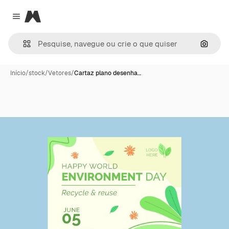
Magnific
Close menu
Pesqui
Início
/
stock
/
Vetores
/
Cartaz plano desenha…