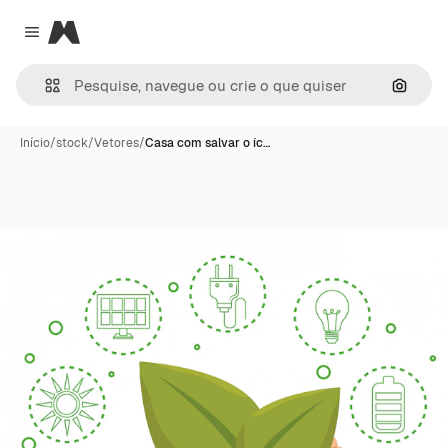
Magnific
Close menu
Pesqui
Início
/
stock
/
Vetores
/
Casa com salvar o íc…