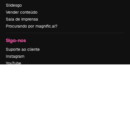
Slidesgo
Vender conteúdo
Sala de imprensa
Procurando por magnific.ai?
Siga-nos
Suporte ao cliente
Instagram
YouTube
LinkedIn
TikTok
Discord
X
Reddit
Copyright © 2010-
2026
Freepik Company S.L.U.
Todos os direitos
reservados
.