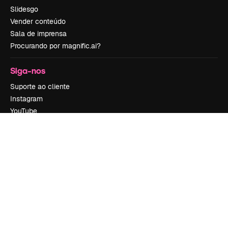
Slidesgo
Vender conteúdo
Sala de imprensa
Procurando por magnific.ai?
Siga-nos
Suporte ao cliente
Instagram
YouTube
LinkedIn
TikTok
Discord
X
Reddit
Copyright © 2010-
2026
Freepik Company S.L.U.
Todos os direitos
reservados
.