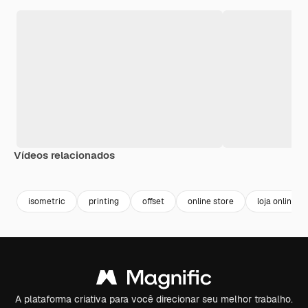
Vídeos relacionados
Premium
Premium
Gerado por IA
Premium
Premium
Gerado por 
isometric
printing
offset
online store
loja online
A plataforma criativa para você direcionar seu melhor trabalho.