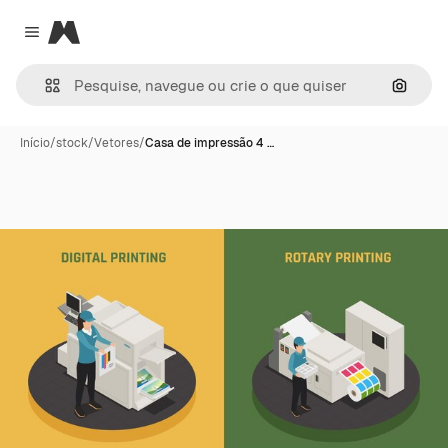
Magnific
Close menu
Pesqui
Início
/
stock
/
Vetores
/
Casa de impressão 4 …