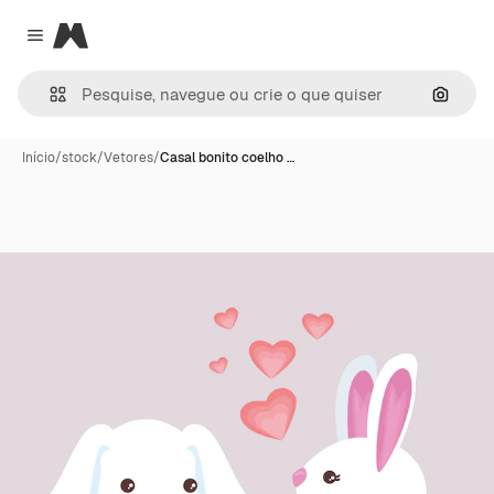
Magnific
Close menu
Pesqui
Início
/
stock
/
Vetores
/
Casal bonito coelho …