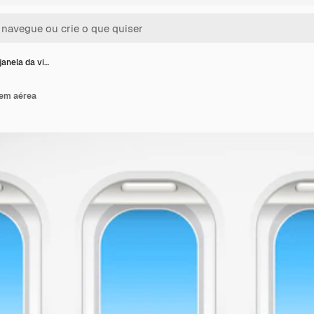
janela da vi…
gem aérea