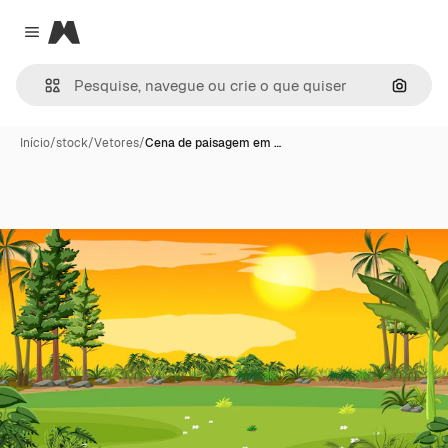
Magnific
Close menu
Pesqui
Início
/
stock
/
Vetores
/
Cena de paisagem em …