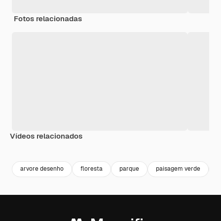
Fotos relacionadas
Vídeos relacionados
Premium
Premium
Premium
Premium
arvore desenho
floresta
parque
paisagem verde
m