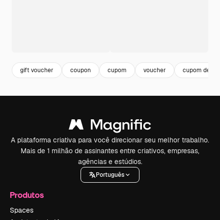
gift voucher
coupon
cupom
voucher
cupom de de
A plataforma criativa para você direcionar seu melhor trabalho.
Mais de 1 milhão de assinantes entre criativos, empresas,
agências e estúdios.
Português
Produtos
Spaces