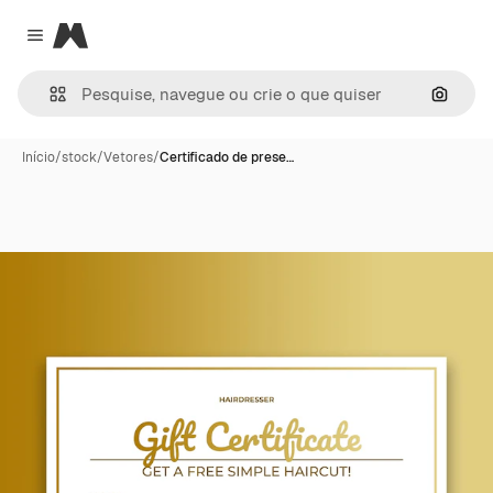
Magnific
Close menu
Pesqui
Início
/
stock
/
Vetores
/
Certificado de prese…