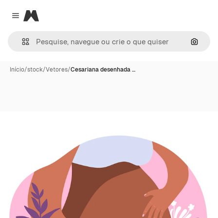
Magnific
Close menu
Pesqui
Início
/
stock
/
Vetores
/
Cesariana desenhada …