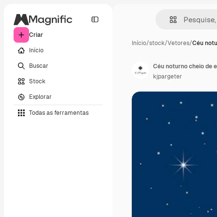
Criar
Início
/
stock
/
Vetores
/
Céu notu
Início
Buscar
Céu noturno cheio de e
kjpargeter
Stock
Explorar
Todas as ferramentas