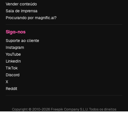
Vender conteúdo
Sala de imprensa
Procurando por magnific.ai?
Siga-nos
Suporte ao cliente
Instagram
YouTube
LinkedIn
TikTok
Discord
X
Reddit
Copyright © 2010-
2026
Freepik Company S.L.U.
Todos os direitos
reservados
.