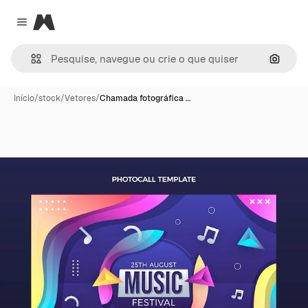
Magnific
Close menu
Pesqui
Início
/
stock
/
Vetores
/
Chamada fotográfica …