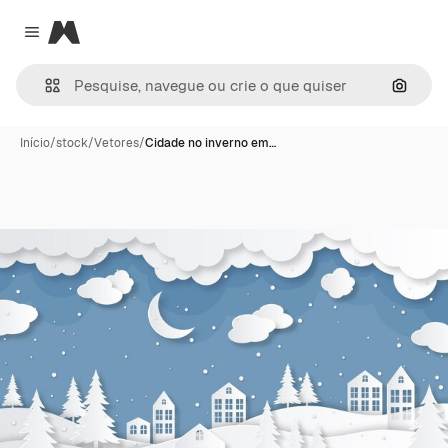
Magnific
Close menu
Pesqui
Início
/
stock
/
Vetores
/
Cidade no inverno em…