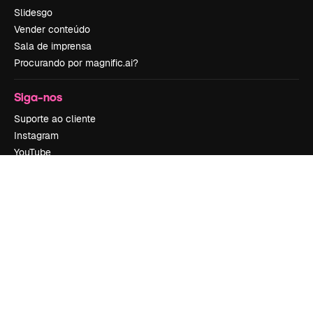
Slidesgo
Vender conteúdo
Sala de imprensa
Procurando por magnific.ai?
Siga-nos
Suporte ao cliente
Instagram
YouTube
LinkedIn
TikTok
Discord
X
Reddit
Copyright © 2010-
2026
Freepik Company S.L.U.
Todos os direitos
reservados
.