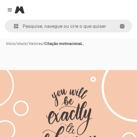
Magnific
Close menu
Pesqui
Início
/
stock
/
Vetores
/
Citação motivacional…