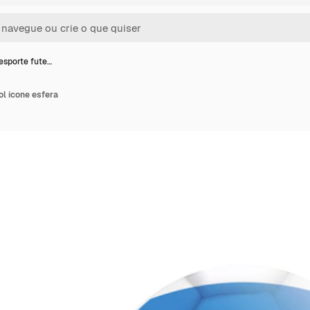
esporte fute…
l ícone esfera