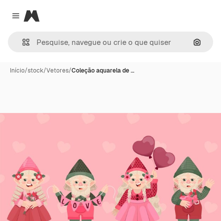
Magnific
Close menu
Pesqui
Início
/
stock
/
Vetores
/
Coleção aquarela de …