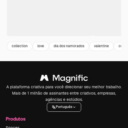
collection
love
dia dos namorados
valentine
colec
A plataforma criativa para você direcionar seu melhor trabalho.
Mais de 1 milhão de assinantes entre criativos, empresas,
agências e estúdios.
Português
Produtos
Spaces