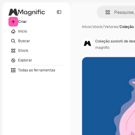
Criar
Início
/
stock
/
Vetores
/
Coleção 
Início
Buscar
Coleção axolotl de de
magnific
Stock
Explorar
Todas as ferramentas