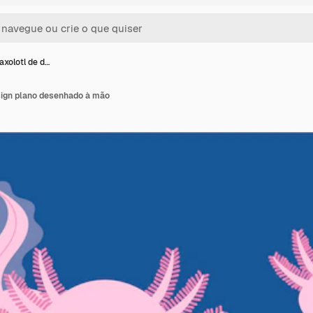
axolotl de d…
sign plano desenhado à mão