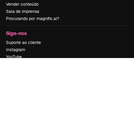
Vender conteúdo
Sala de imprensa
Procurando por magnific.ai?
Siga-nos
Suporte ao cliente
Instagram
YouTube
LinkedIn
TikTok
Discord
X
Reddit
Copyright © 2010-
2026
Freepik Company S.L.U.
Todos os direitos
reservados
.