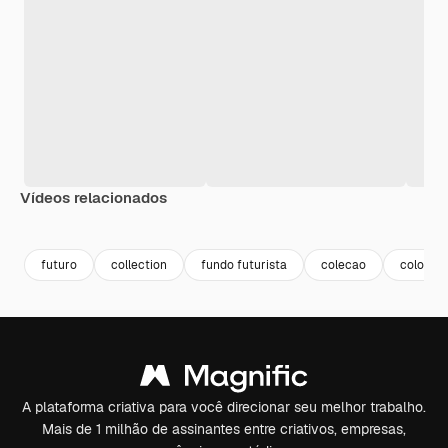
Vídeos relacionados
Premium
Premium
Premium
Premium
futuro
collection
fundo futurista
colecao
colorful
A plataforma criativa para você direcionar seu melhor trabalho.
Mais de 1 milhão de assinantes entre criativos, empresas,