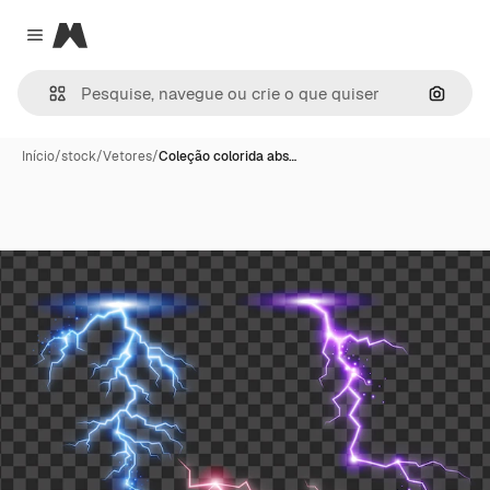
Magnific
Close menu
Pesqui
Início
/
stock
/
Vetores
/
Coleção colorida abs…