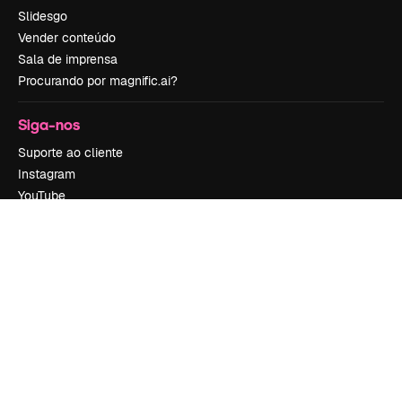
Slidesgo
Vender conteúdo
Sala de imprensa
Procurando por magnific.ai?
Siga-nos
Suporte ao cliente
Instagram
YouTube
LinkedIn
TikTok
Discord
X
Reddit
Copyright © 2010-
2026
Freepik Company S.L.U.
Todos os direitos
reservados
.