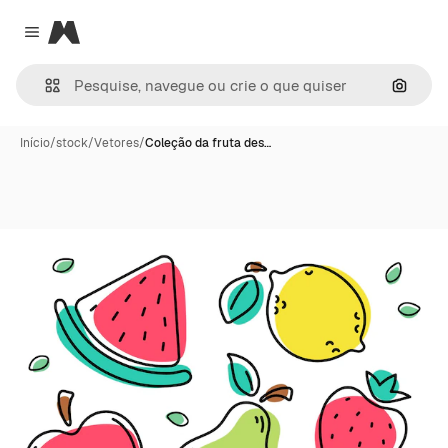
Magnific
Close menu
Pesqui
Início
/
stock
/
Vetores
/
Coleção da fruta des…