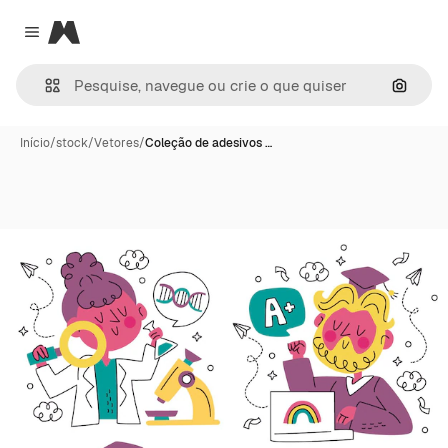
Magnific
Close menu
Pesqui
Início
/
stock
/
Vetores
/
Coleção de adesivos …