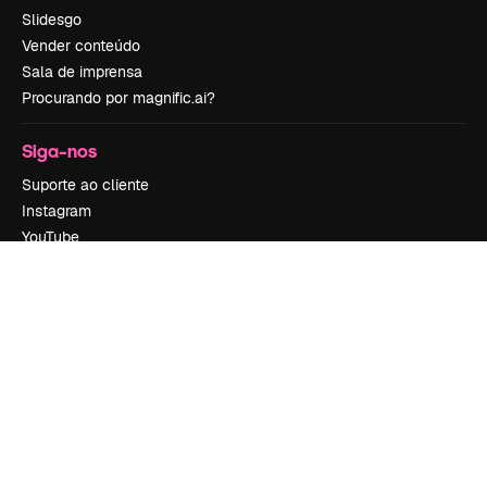
Slidesgo
Vender conteúdo
Sala de imprensa
Procurando por magnific.ai?
Siga-nos
Suporte ao cliente
Instagram
YouTube
LinkedIn
TikTok
Discord
X
Reddit
Copyright © 2010-
2026
Freepik Company S.L.U.
Todos os direitos
reservados
.