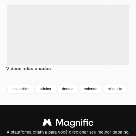
Vídeos relacionados
Premium
Premium
collection
sticker
doodle
colecao
etiqueta
r
A plataforma criativa para você direcionar seu melhor trabalho.