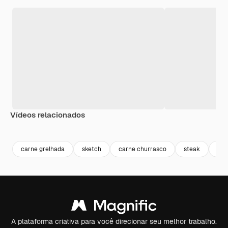
Vídeos relacionados
Premium
Premium
carne grelhada
sketch
carne churrasco
steak
sor
A plataforma criativa para você direcionar seu melhor trabalho.