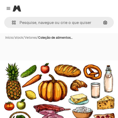
Magnific
Close menu
Pesqui
Início
/
stock
/
Vetores
/
Coleção de alimentos…