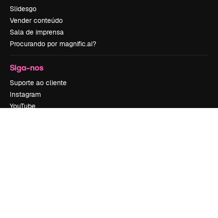
Slidesgo
Vender conteúdo
Sala de imprensa
Procurando por magnific.ai?
Siga-nos
Suporte ao cliente
Instagram
YouTube
LinkedIn
TikTok
Discord
X
Reddit
Copyright © 2010-
2026
Freepik Company S.L.U.
Todos os direitos
reservados
.