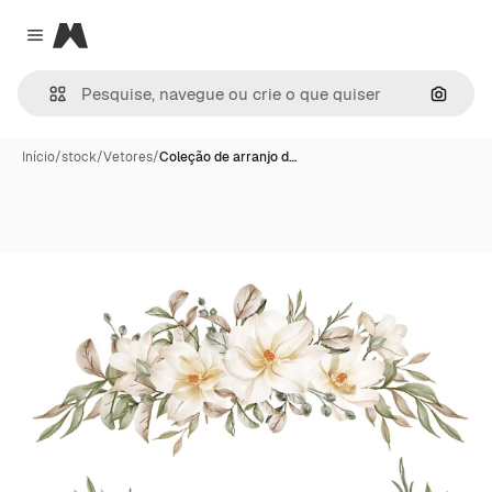
Magnific
Close menu
Pesqui
Início
/
stock
/
Vetores
/
Coleção de arranjo d…