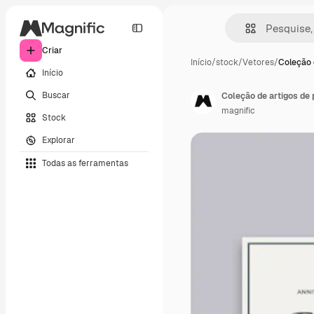
Criar
Início
/
stock
/
Vetores
/
Coleção 
Início
Buscar
Coleção de artigos de 
magnific
Stock
Explorar
Todas as ferramentas