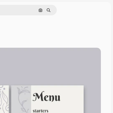
Pesquisar por imagem
Buscar