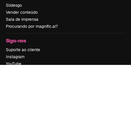
Slidesgo
Vender conteúdo
Sala de imprensa
Procurando por magnific.ai?
Siga-nos
Suporte ao cliente
Instagram
YouTube
LinkedIn
TikTok
Discord
X
Reddit
Copyright © 2010-
2026
Freepik Company S.L.U.
Todos os direitos
reservados
.