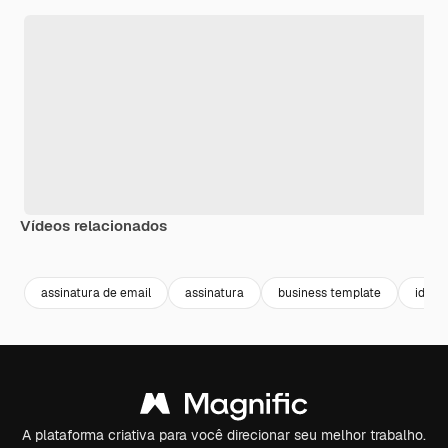
Vídeos relacionados
Premium
Premium
Premium
Premium
assinatura de email
assinatura
business template
ident
A plataforma criativa para você direcionar seu melhor trabalho.