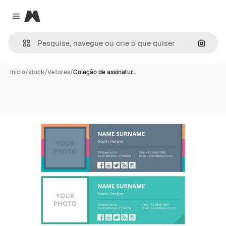
Magnific
Close menu
Pesqui
Início
/
stock
/
Vetores
/
Coleção de assinatur…