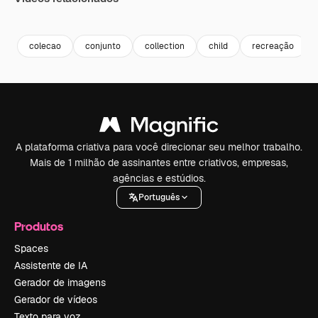
Premium
Premium
Premium
Premium
colecao
conjunto
collection
child
recreação
A plataforma criativa para você direcionar seu melhor trabalho.
Mais de 1 milhão de assinantes entre criativos, empresas,
agências e estúdios.
Português
Produtos
Spaces
Assistente de IA
Gerador de imagens
Gerador de vídeos
Texto para voz