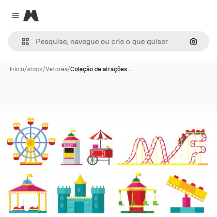
Magnific
Close menu
Pesqui
Início
/
stock
/
Vetores
/
Coleção de atrações …