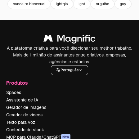
bandeira bissexual
lgbtqia
lgbt
orgulho
gay
c
A plataforma criativa para você direcionar seu melhor trabalho.
Mais de 1 milhão de assinantes entre criativos, empresas,
agências e estúdios.
Português
Produtos
Spaces
Assistente de IA
Gerador de imagens
Gerador de vídeos
Texto para voz
Conteúdo de stock
MCP para Claude/ChatGPT
New