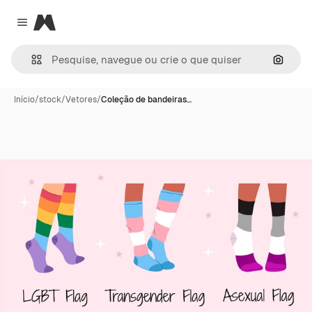
Magnific
Close menu
Pesqui
Início
/
stock
/
Vetores
/
Coleção de bandeiras…