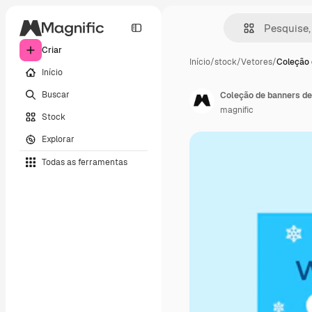
Criar
Início
/
stock
/
Vetores
/
Coleção 
Início
Buscar
Coleção de banners de
magnific
Stock
Explorar
Todas as ferramentas