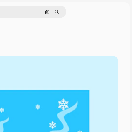
Pesquisar por imagem
Buscar