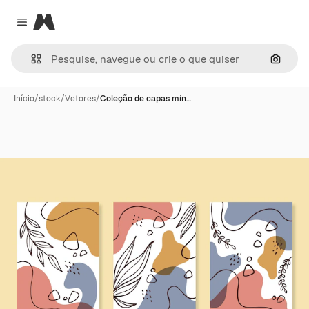
Magnific
Close menu
Pesqui
Início
/
stock
/
Vetores
/
Coleção de capas mín…