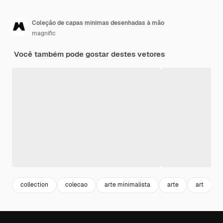
Coleção de capas mínimas desenhadas à mão
magnific
Você também pode gostar destes vetores
collection
colecao
arte minimalista
arte
art