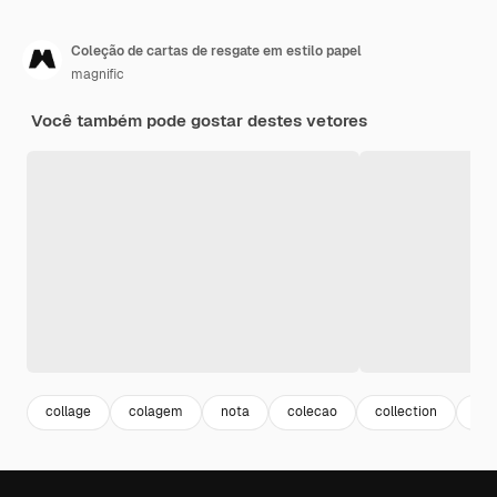
Coleção de cartas de resgate em estilo papel
magnific
Você também pode gostar destes vetores
collage
colagem
nota
colecao
collection
alf