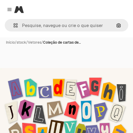
Magnific
Close menu
Pesqui
Início
/
stock
/
Vetores
/
Coleção de cartas de…