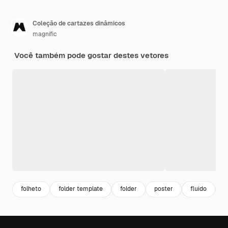
Coleção de cartazes dinâmicos
magnific
Você também pode gostar destes vetores
folheto
folder template
folder
poster
fluido
f