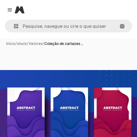
Magnific
Close menu
Pesqui
Início
/
stock
/
Vetores
/
Coleção de cartazes …