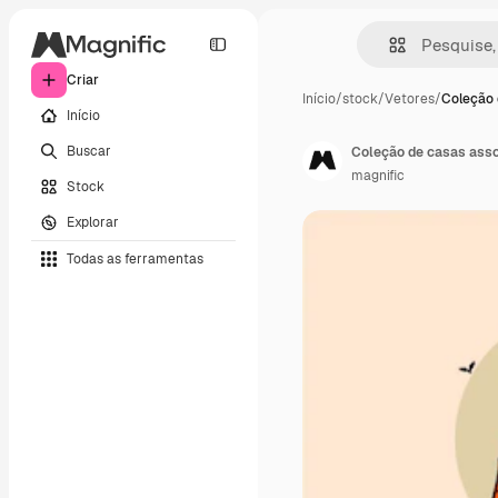
Criar
Início
/
stock
/
Vetores
/
Coleção 
Início
Buscar
Coleção de casas ass
magnific
Stock
Explorar
Todas as ferramentas