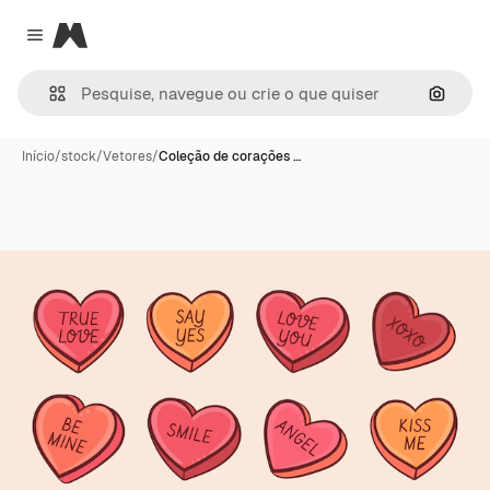
Magnific
Close menu
Pesqui
Início
/
stock
/
Vetores
/
Coleção de corações …